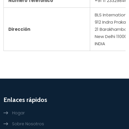
Número Telefónico
+91 11 23329846
BLS International
912 Indra Prakas
Dirección
21 Barakhamba
New Delhi 110001
INDIA
Enlaces rápidos
Hogar
Sobre Nosotros