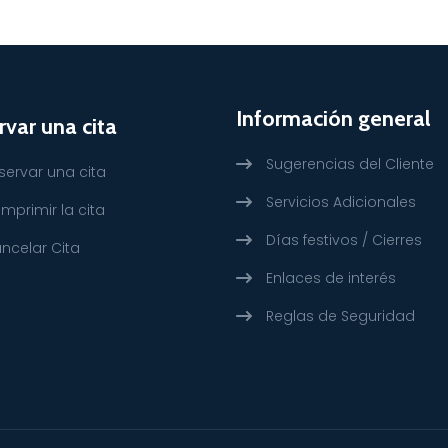
Información general
var una cita
Sugerencias del Cliente
servar una cita
Servicios Adicionales
imprimir la cita
Días festivos / Cierres
ncelar Cita
Enlaces de interés
Reglas de Seguridad