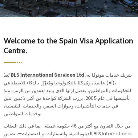
Welcome to the Spain Visa Application
Centre.
شريك خدمات موثوقًا به
BLS International Services Ltd.
تُعدّ
عالميًا، ومُمكنًا بالتكنولوجيا ومُعزّزًا بالذكاء الاصطناعي (AI)،
للحكومات والمواطنين، بفضل إرثها الذي يمتد لعقدين من الزمن. منذ
تأسيسها في عام 2005، برزت الشركة كواحدة من أكبر لاعبين اثنين
في خدمات التأشيرات، وجوازات السفر، والخدمات القنصلية،
وخدمات المواطنين.
من خلال التعاون مع أكثر من 46 حكومة عميلة—بما في ذلك البعثات
الدبلوماسية، والسفارات، والقنصليات—، تضمن BLS International