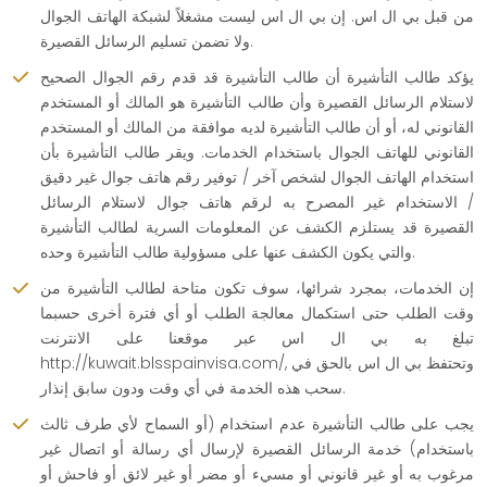
من قبل بي ال اس. إن بي ال اس ليست مشغلاً لشبكة الهاتف الجوال
ولا تضمن تسليم الرسائل القصيرة.
يؤكد طالب التأشيرة أن طالب التأشيرة قد قدم رقم الجوال الصحيح
لاستلام الرسائل القصيرة وأن طالب التأشيرة هو المالك أو المستخدم
القانوني له، أو أن طالب التأشيرة لديه موافقة من المالك أو المستخدم
القانوني للهاتف الجوال باستخدام الخدمات. ويقر طالب التأشيرة بأن
استخدام الهاتف الجوال لشخص آخر / توفير رقم هاتف جوال غير دقيق
/ الاستخدام غير المصرح به لرقم هاتف جوال لاستلام الرسائل
القصيرة قد يستلزم الكشف عن المعلومات السرية لطالب التأشيرة
والتي يكون الكشف عنها على مسؤولية طالب التأشيرة وحده.
إن الخدمات، بمجرد شرائها، سوف تكون متاحة لطالب التأشيرة من
وقت الطلب حتى استكمال معالجة الطلب أو أي فترة أخرى حسبما
تبلغ به بي ال اس عبر موقعنا على الانترنت
http://kuwait.blsspainvisa.com/, وتحتفظ بي ال اس بالحق في
سحب هذه الخدمة في أي وقت ودون سابق إنذار.
يجب على طالب التأشيرة عدم استخدام (أو السماح لأي طرف ثالث
باستخدام) خدمة الرسائل القصيرة لإرسال أي رسالة أو اتصال غير
مرغوب به أو غير قانوني أو مسيء أو مضر أو غير لائق أو فاحش أو