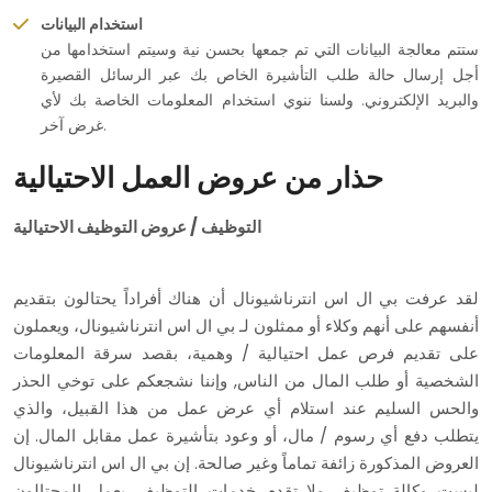
استخدام البيانات
ستتم معالجة البيانات التي تم جمعها بحسن نية وسيتم استخدامها من
أجل إرسال حالة طلب التأشيرة الخاص بك عبر الرسائل القصيرة
والبريد الإلكتروني. ولسنا ننوي استخدام المعلومات الخاصة بك لأي
غرض آخر.
حذار من عروض العمل الاحتيالية
التوظيف / عروض التوظيف الاحتيالية
لقد عرفت بي ال اس انترناشيونال أن هناك أفراداً يحتالون بتقديم
أنفسهم على أنهم وكلاء أو ممثلون لـ بي ال اس انترناشيونال، ويعملون
على تقديم فرص عمل احتيالية / وهمية، بقصد سرقة المعلومات
الشخصية أو طلب المال من الناس, وإننا نشجعكم على توخي الحذر
والحس السليم عند استلام أي عرض عمل من هذا القبيل، والذي
يتطلب دفع أي رسوم / مال، أو وعود بتأشيرة عمل مقابل المال. إن
العروض المذكورة زائفة تماماً وغير صالحة. إن بي ال اس انترناشيونال
ليست وكالة توظيف ولا تقدم خدمات التوظيف. يعمل المحتالون