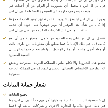
في حين أن بي ال اس تتخذ كل إجراء احترازي في نقل المعلومات,
فإن بي ال اس لا تتحمل أي مسؤولية أو التزام عن أي أحداث غير
متوقعة وظروف خارجة عن السيطرة المعقولة لـ بي ال اس.
يجوز لـ بي ال اس لها وفق تقديرها الخاص تعليق توفير الخدمات مؤقتاً
إذا كان من شأن هذا التوفير أن يؤثر جوهرياً على جودة أي خدمة
اتصالات، بما في ذلك الخدمات المقدمة من قبل بي ال اس.
تتنصل بي ال اس على وجه التحديد من كامل المسؤولية من أي نوع
كانت (بما في ذلك الإهمال) فيما يتعلق بأي معلومات من طرف ثالث
أو مواد أخرى متاحة، أو يمكن الوصول إليها باستخدام خدمات الرسائل
النصية القصيرة.
تخضع هذه الشروط والأحكام لقانون المملكة العربية السعودية, ويخضع
كلا الطرفين للاختصاص القضائي الحصري للمحاكم في المملكة العربية
السعودية.
شعار حماية البيانات
تجميع البيانات
إن خصوصية البيانات الشخصية وحمايتها أمر مهم جداً لـ بي ال اس، بما
في ذلك جميع علاماتها التجارية الأخرى والشركات التابعة لها (فيما