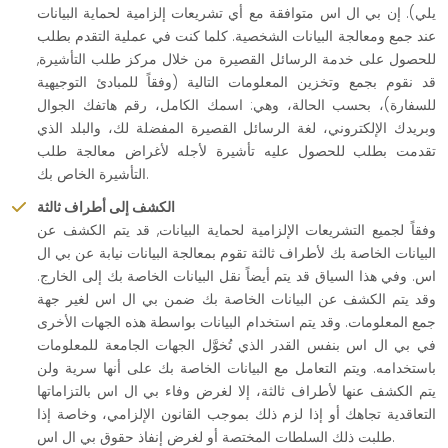
يلي). إن بي ال اس متوافقة مع أي تشريعات إلزامية لحماية البيانات
عند جمع ومعالجة البيانات الشخصية. كلما كنت في عملية التقدم بطلب
للحصول على خدمة الرسائل القصيرة من خلال مركز طلب التأشيرة,
قد نقوم بجمع وتخزين المعلومات التالية (وفقاً للمبادئ التوجيهية
للسفارة)، بحسب الحالة، وهي: اسمك الكامل، رقم هاتفك الجوال
وبريدك الإلكتروني، لغة الرسائل القصيرة المفضلة لك، والبلد الذي
تقدمت بطلب للحصول عليه تأشيرة لأجله لأغراض معالجة طلب
التأشيرة الخاص بك.
الكشف إلى أطراف ثالثة
وفقاً لجميع التشريعات الإلزامية لحماية البيانات, قد يتم الكشف عن
البيانات الخاصة بك لأطراف ثالثة تقوم بمعالجة البيانات نيابة عن بي ال
اس. وفي هذا السياق قد يتم أيضاً نقل البيانات الخاصة بك إلى الخارج.
وقد يتم الكشف عن البيانات الخاصة بك ضمن بي ال اس لغير جهة
جمع المعلومات. وقد يتم استخدام البيانات بواسطة هذه الجهات الأخرى
في بي ال اس بنفس القدر الذي تُخوَّل الجهات الجامعة للمعلومات
باستخدامه. ويتم التعامل مع البيانات الخاصة بك على أنها سرية ولن
يتم الكشف عنها لأطراف ثالثة، إلا لغرض وفاء بي ال اس بالتزاماتها
التعاقدية تجاهك أو إذا لزم ذلك بموجب القانون الإلزامي، وخاصة إذا
طلبت ذلك السلطات المختصة أو لغرض إنفاذ حقوق بي ال اس.