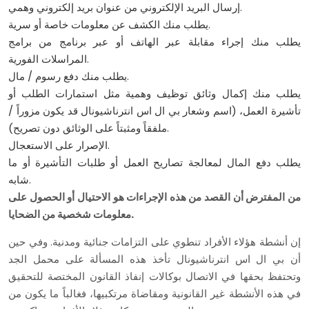
إرسال البريد الإلكتروني من عنوان بريد إلكتروني وهمي.
يطلب منك الكشف عن معلومات خاصة أو سرية.
يطلب منك إجراء مقابلة عبر الهاتف أو عبر برنامج من برامج
المراسلات الفورية.
يطلب منك دفع رسوم / مال.
يطلب منك إكمال وثائق توظيف وهمية مثل استمارات الطلب أو
تأشيرة العمل، (اسم وشعار بي ال اس انترناشيونال قد يكون مزوراً /
ملفقاً ومثبتاً على الوثائق دون تصريح).
الإصرار على الاستعجال.
يطلب دفع المال لمعالجة تصاريح العمل أو طلبات التأشيرة أو ما
شابه.
من المفترض أن القصد من هذه الإجراءات هو الاحتيال أو الحصول على
معلومات شخصية من الضحايا.
إن أنشطة هؤلاء الأفراد تنطوي على التزامات جنائية ومدنية. وفي حين
أن بي ال اس انترناشيونال تأخذ هذه المسألة على محمل الجد
وتحتفظ بحقها في الاتصال بوكالات إنفاذ القانون المختصة للتحقيق
في هذه الأنشطة غير القانونية ومقاضاة مرتكبيها، فغالباً ما يكون من