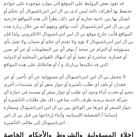
قد تقود بعض الروابط على الموقع إلى موارد موجودة على خوادم
تحتفظ بها أطراف ثالثة ليس لدى بي ال اس انترناشيونال أي تحكم أو
اتصال بها, من ناحية تجارية أو غير ذلك, نظراً لأن هذه المواقع خارجية
عن بي ال اس انترناشيونال. أنت توافق وتفهم أنه من خلال زيارة هذه
المواقع فأنت خارج موقع بي ال اس انترناشيونال الالكتروني. ولذا فإن
بي ال اس انترناشيونال لا تؤيد ولا تقدم أي حكم أو ضمان, ولا تقبل بأي
مسؤولية أو التزام عن صحة / توفر أي من المعلومات أو عن أي ضرر
أو خسارة، مباشرة أو تبعية أو أي انتهاك للقوانين المحلية أو الدولية
التي قد تتكبدها بزيارتك و / أو تعاملاتك على هذه المواقع.
لا تتحمل بي ال اس انترناشيونال أي مسؤولية عن أي تأخير، أو عن
فقدان أو تلف أي طلب تأشيرة أو جواز سفر أو أي مستندات أخرى
تنجم أو تحدث أثناء وجود أي طلب أو جواز سفر أو مستند في حيازة أي
شركة خدمة بريدية طرف ثالث بما في ذلك نقل طلبات التأشيرة أو
جواز السفر أو غيرها من الوثائق بين بي ال اس انترناشيونال وسفارة
إسبانيا / القنصلية الإسبانية. وأثناء إرجاعها من قبل بي ال اس
انترناشيونال إلى طالب التأشيرة .
إخلاء المسؤولية والشروط والأحكام الخاصة