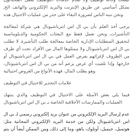
بشكل أساسي عن طريق الإنترنت والبريد الإلكتروني والهاتف الخ,
ونحن ننبه الناس لضرورة البقاء على حذر من عمليات الاحتيال هذه.
يرجى أخذ العلم بأن بي ال اس انترناشيونال هي شركة لمعالجة
التأشيرات, ونحن نعمل فقط مع البعثات الحكومية والدبلوماسية
لتحقيق المتطلبات الإدارية الخاصة بمعالجة طلب التأشيرة. لا تطلب
بي ال اس انترناشيونال ولا ممثلوها المال من الأفراد تحت أي ظرف
من الظروف لإغرائهم بفرص العمل في بي ال اس انترناشيونال أو
خارجها. وإذا تلقيت أي عرض يزعم أنه من بي ال اس انترناشيونال،
وهو يطلب المال، فهذه الأنواع من العروض احتيالية.
علامات التحذير للاحتيال في التوظيف
فيما يلي بعض الأمثلة على الاحتيال في التوظيف والذي ينتهك
العمليات والممارسات الأخلاقية الخاصة بـ بي ال اس انترناشيونال:
عدم إرسال البريد الإلكتروني من عنوان بريد إلكتروني رسمي لـ بي ال
اس انترناشيونال ولكن من خدمة البريد الإلكتروني المجانية مثل:
هوتميل، جيميل، أوتلوك، ياهو، وما إلى ذلك, ومن الممكن أيضاً أن يتم