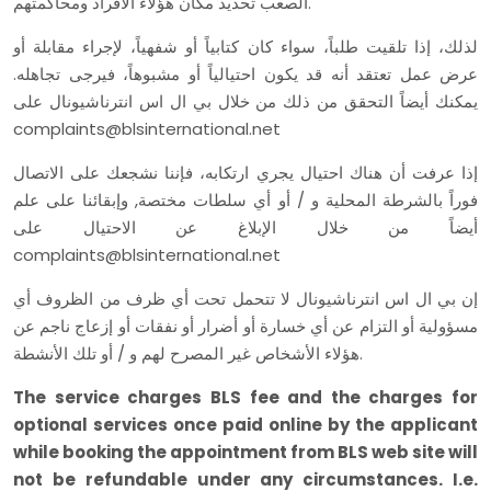
الصعب تحديد مكان هؤلاء الأفراد ومحاكمتهم.
لذلك، إذا تلقيت طلباً، سواء كان كتابياً أو شفهياً، لإجراء مقابلة أو
عرض عمل تعتقد أنه قد يكون احتيالياً أو مشبوهاً، فيرجى تجاهله.
يمكنك أيضاً التحقق من ذلك من خلال بي ال اس انترناشيونال على
complaints@blsinternational.net
إذا عرفت أن هناك احتيال يجري ارتكابه، فإننا نشجعك على الاتصال
فوراً بالشرطة المحلية و / أو أي سلطات مختصة, وإبقائنا على علم
أيضاً من خلال الإبلاغ عن الاحتيال على
complaints@blsinternational.net
إن بي ال اس انترناشيونال لا تتحمل تحت أي ظرف من الظروف أي
مسؤولية أو التزام عن أي خسارة أو أضرار أو نفقات أو إزعاج ناجم عن
هؤلاء الأشخاص غير المصرح لهم و / أو تلك الأنشطة.
The service charges BLS fee and the charges for
optional services once paid online by the applicant
while booking the appointment from BLS web site will
not be refundable under any circumstances. I.e.