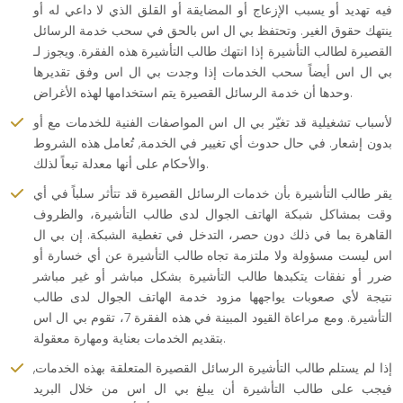
فيه تهديد أو يسبب الإزعاج أو المضايقة أو القلق الذي لا داعي له أو
ينتهك حقوق الغير. وتحتفظ بي ال اس بالحق في سحب خدمة الرسائل
القصيرة لطالب التأشيرة إذا انتهك طالب التأشيرة هذه الفقرة. ويجوز لـ
بي ال اس أيضاً سحب الخدمات إذا وجدت بي ال اس وفق تقديرها
وحدها أن خدمة الرسائل القصيرة يتم استخدامها لهذه الأغراض.
لأسباب تشغيلية قد تغيّر بي ال اس المواصفات الفنية للخدمات مع أو
بدون إشعار. في حال حدوث أي تغيير في الخدمة, تُعامل هذه الشروط
والأحكام على أنها معدلة تبعاً لذلك.
يقر طالب التأشيرة بأن خدمات الرسائل القصيرة قد تتأثر سلباً في أي
وقت بمشاكل شبكة الهاتف الجوال لدى طالب التأشيرة، والظروف
القاهرة بما في ذلك دون حصر، التدخل في تغطية الشبكة. إن بي ال
اس ليست مسؤولة ولا ملتزمة تجاه طالب التأشيرة عن أي خسارة أو
ضرر أو نفقات يتكبدها طالب التأشيرة بشكل مباشر أو غير مباشر
نتيجة لأي صعوبات يواجهها مزود خدمة الهاتف الجوال لدى طالب
التأشيرة. ومع مراعاة القيود المبينة في هذه الفقرة 7، تقوم بي ال اس
بتقديم الخدمات بعناية ومهارة معقولة.
إذا لم يستلم طالب التأشيرة الرسائل القصيرة المتعلقة بهذه الخدمات,
فيجب على طالب التأشيرة أن يبلغ بي ال اس من خلال البريد