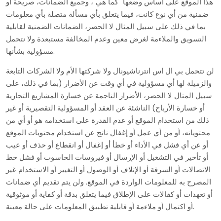
هذا الموقع على أساس وضعها "كما هي"، وجميع الضمانات، صريحة أو
ضمنية من أي نوع كانت، فيما يتعلق بأي مسألة متصلة بأي معلومات
بما في ذلك على سبيل المثال لا الحصر، الضمانات الضمنية لقابلية
التسويق والملاءمة لغرض معين وعدم المخالفة مستبعدة ولا نتحمل
مسؤولية بشأنها.
لن تتحمل بي ال اس انترناشيونال ولا شركتها الأم ولا الشركات التابعة
والزميلة لها أي مسؤولية في أي وقت عن الأضرار (بما في ذلك، على
سبيل المثال لا الحصر، الأضرار الناجمة عن خسارة المشاريع التجارية
أو خسارة الأرباح) الناشئة عن العقد أو المسؤولية التقصيرية أو غير
ذلك من استخدام الموقع أو عدم القدرة على استخدامه هو أو أي من
محتوياته، أو من أي عمل أو إغفال ناتج عن استخدام محتويات الموقع
أو عن أي فشل في الأداء أو خطأ أو إغفال أو انقطاع أو حذف أو عيب
أو تأخير في التشغيل أو الإرسال أو فيروسات الحاسوب أو فشل خط
الاتصالات أو السرقة أو الإتلاف أو الوصول أو التغيير أو الاستخدام غير
المصرح به للمعلومات الواردة في الموقع. ولن يتم تقديم أي ضمانات
أو تعهدات أو كفالات على الإطلاق فيما يتعلق بدقة أو كفاية أو موثوقية
أو اكتمال أو ملاءمة أو قابلية تطبيق المعلومات على حالة معينة.