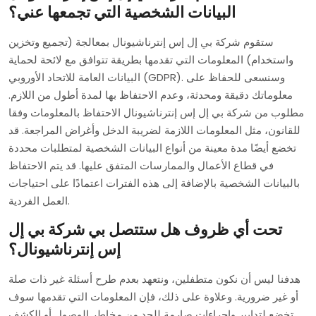
البيانات الشخصية التي تجمعها عني؟
ستقوم شركة بي إل إس إنترناشيونال بمعالجة (تجميع وتخزين
واستخدام) المعلومات التي تقدمها بطريقة تتوافق مع لائحة لحماية
البيانات العامة للاتحاد الأوروبي (GDPR). وسنسعى للحفاظ على
معلوماتك دقيقة ومحدثة، وعدم الاحتفاظ بها لمدة أطول من اللازم.
مطلوب من شركة بي إل إس إنترناشيونال الاحتفاظ بالمعلومات وفقا
للقانون، مثل المعلومات اللازمة لضريبة الدخل وأغراض المراجعة. قد
تخضع أيضًا مدة معينة من أنواع البيانات الشخصية لمتطلبات محددة
في قطاع الأعمال والممارسات المتفق عليها. قد يتم الاحتفاظ
بالبيانات الشخصية بالإضافة إلى هذه الفترات اعتمادًا على احتياجات
العمل الفردية.
تحت أي ظروف هل ستتصل بي شركة بي إل
إس إنترناشيونال؟
هدفنا ليس أن نكون متطفلين، ونتعهد بعدم طرح أسئلة غير ذات صلة
أو غير ضرورية. وعلاوة على ذلك، فإن المعلومات التي تقدمها سوف
تخضع لتدابير وإجراءات صارمة للحد من مخاطر الوصول أو الكشف