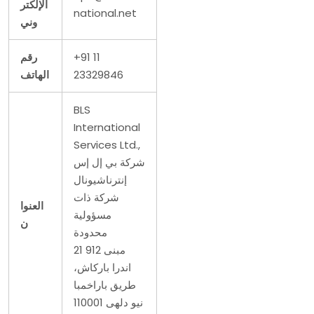
الإلكتر
national.net
وني
+91 11
رقم
23329846
الهاتف
BLS
International
Services Ltd.,
شركة بي إل إس
إنترناشيونال
شركة ذات
العنوا
مسؤولية
ن
محدودة
21 مبنى 912
اندرا باركاش،
طريق باراخمبا
نيو دلهى 110001