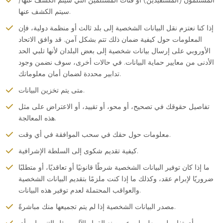
المستلمون (المستفيدين) أو فئات المستلمين التي سيتم الكشف عنها/
سيتم الكشف عنها.
إذا كنا نعتزم نقل البيانات الشخصية إلى بلد ثالث أو منظمة دولية، فإن
المعلومات حول كيفية ضمان ذلك تتم بشكل آمن. قد وافق الاتحاد
الأوروبي على إرسال بيانات شخصية إلى بعض البلدان لأنها تلبي الحد
الأدنى من معايير حماية البيانات. في حالات أخرى، سوف نضمن وجود
تدابير محددة لضمان أمان معلوماتك.
متى يتم تخزين البيانات.
تفاصيل حقوقك في تصحيح، أو محو، أو تقييد، أو الاعتراض على مثل
هذه المعالجة.
معلومات حول حقك في سحب الموافقة في أي وقت.
كيفية تقديم شكوى إلى السلطة الإشرافية.
ما إذا كان توفير البيانات الشخصية شرطًا قانونيًا أو تعاقديًا، أو متطلبًا
ضروريًا لإبرام عقد، وكذلك ما إذا كنت ملزمًا بتقديم البيانات الشخصية
والعواقب المحتملة لعدم توفير هذه البيانات.
مصدر البيانات الشخصية إذا لم يتم تجميعها منك مباشرةً.