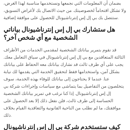
بضمان أن المعلومات التي نجمعها ونستخدمها مناسبة لهذا الغرض،
ولا تشكل اقتحاماً لخصوصيتك. من حيث الاتصال بك لأغراض التسويق،
ستتصل بك بي إل إس إنترناشيونال للحصول على موافقة إضافية.
هل ستشارك بي إل إس إنترناشيونال بياناتي
الشخصية مع أي شخص آخر؟
قد نقوم بتمرير بياناتك الشخصية لمقدمي الخدمات من الأطراف
الثالثة المتعاقدين مع بي إل إس إنترناشيونال في سياق التعامل معك.
يجب على أي طرف ثالث قد نشارك بياناتك معه الحفاظ على بياناتك
بشكل آمن، واستخدامها فقط لتحقيق الخدمة التي يقدمها لك نيابة
عنا. عندما لا يحتاجون إلى بياناتك للوفاء بهذه الخدمة، سوف
يتخلصون من التفاصيل بما يتماشى مع سياسات وإجراءات شركة بي
إل إس إنترناشيونال. إذا كنا نرغب في تمرير بياناتك الشخصية
الحساسة إلى طرف ثالث، فلن نفعل ذلك إلا بعد الحصول على
موافقتك، ما لم نطلب من الناحية القانونية والتعاقدية القيام بخلاف
ذلك.
كيف ستستخدم شركة بي إل إس إنترناشيونال