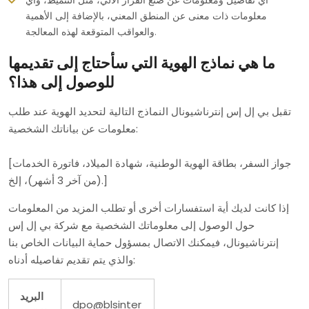
أي تفاصيل ومعلومات عن صنع القرار الآلي، مثل التنميط، وأي
معلومات ذات معنى عن المنطق المعني، بالإضافة إلى الأهمية
والعواقب المتوقعة لهذه المعالجة.
ما هي نماذج الهوية التي سأحتاج إلى تقديمها
للوصول إلى هذا؟
تقبل بي إل إس إنترناشيونال النماذج التالية لتحديد الهوية عند طلب
معلومات عن بياناتك الشخصية:
[جواز السفر، بطاقة الهوية الوطنية، شهادة الميلاد، فاتورة الخدمات
(من آخر 3 أشهر)، إلخ.]
إذا كانت لديك أية استفسارات أخرى أو تطلب المزيد من المعلومات
حول الوصول إلى معلوماتك الشخصية مع شركة بي إل إس
إنترناشيونال، فيمكنك الاتصال بمسؤول حماية البيانات الخاص بنا
والذي يتم تقديم تفاصيله أدناه:
البريد
dpo@blsinter